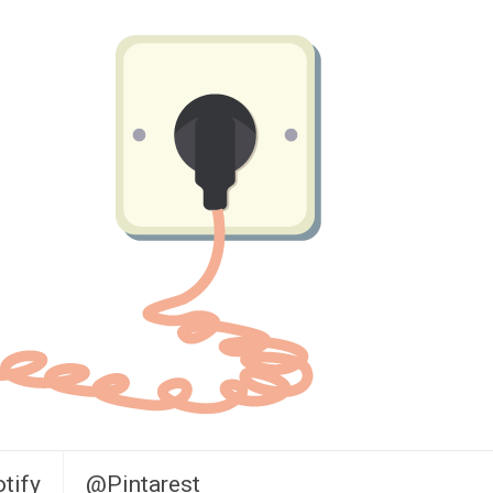
tify
@Pintarest