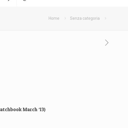
Home
Senza categoria
atchbook March ‘13
)